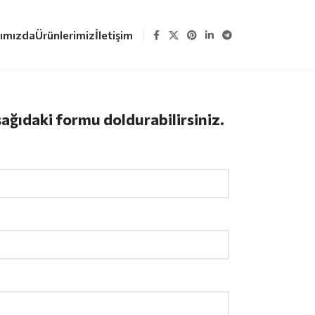
ımızda
Ürünlerimiz
İletişim
şağıdaki formu doldurabilirsiniz.